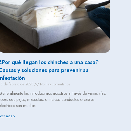
¿Por qué llegan los chinches a una casa?
Causas y soluciones para prevenir su
infestación
13 de febrero de 2025
No hay comentarios
Generalmente las introducimos nosotros a través de varias vías:
ropa, equipajes, mascotas, o incluso conductos o cables
eléctricos son medios
Leer más »