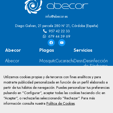
info@abecor.es
Diego Galvan, 21 parcela 280 Nº 21, Córdoba (España)
957 42 22 33
679 44 39 69
Abecor
Plagas
Servicios
Abecor
Mosquitos
Cucarachas
Desratización
Desinfección
de Síndrome
Contacto
Moscas
Ratas
Desinsectación
de Diógenes
Blog
Hormigas
Palomas
Desinfección
Utilizamos cookies propias y de terceros con fines analíticos y para
Control y
mostrarte publicidad personalizada en función de un perfil elaborado a
Prevención
Ratones
Avispas
Control
partir de tus hábitos de navegación. Puedes personalizar tus preferencias
de
de
Insectos
Chinches
pulsando en "Configurar", aceptar todas las cookies haciendo clic en
Legionella
Aves
"Aceptar", o rechazarlas seleccionando "Rechazar". Para más
Instalación de
información consulta nuestra
Política de Cookies
.
Insectocutores