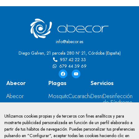
info@abecor.es
Diego Galvan, 21 parcela 280 Nº 21, Córdoba (España)
957 42 22 33
679 44 39 69
Abecor
Plagas
Servicios
Abecor
Mosquitos
Cucarachas
Desratización
Desinfección
de Síndrome
Contacto
Moscas
Ratas
Desinsectación
de Diógenes
Blog
Hormigas
Palomas
Desinfección
Utilizamos cookies propias y de terceros con fines analíticos y para
Control y
mostrarte publicidad personalizada en función de un perfil elaborado a
Prevención
Ratones
Avispas
Control
partir de tus hábitos de navegación. Puedes personalizar tus preferencias
de
de
Insectos
Chinches
pulsando en "Configurar", aceptar todas las cookies haciendo clic en
Legionella
Aves