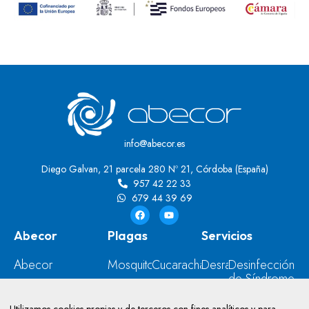
info@abecor.es
Diego Galvan, 21 parcela 280 Nº 21, Córdoba (España)
957 42 22 33
679 44 39 69
Abecor
Plagas
Servicios
Abecor
Mosquitos
Cucarachas
Desratización
Desinfección
de Síndrome
Contacto
Moscas
Ratas
Desinsectación
de Diógenes
Blog
Hormigas
Palomas
Desinfección