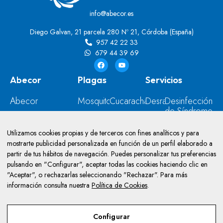
info@abecor.es
Diego Galvan, 21 parcela 280 Nº 21, Córdoba (España)
957 42 22 33
679 44 39 69
Abecor
Plagas
Servicios
Abecor
Mosquitos
Cucarachas
Desratización
Desinfección
de Síndrome
Contacto
Moscas
Ratas
Desinsectación
de Diógenes
Blog
Hormigas
Palomas
Desinfección
Utilizamos cookies propias y de terceros con fines analíticos y para
Control y
mostrarte publicidad personalizada en función de un perfil elaborado a
Prevención
Ratones
Avispas
Control
partir de tus hábitos de navegación. Puedes personalizar tus preferencias
de
de
Insectos
Chinches
pulsando en "Configurar", aceptar todas las cookies haciendo clic en
Legionella
Aves
"Aceptar", o rechazarlas seleccionando "Rechazar". Para más
Instalación de
información consulta nuestra
Política de Cookies
.
Insectocutores
Termitas y
Configurar
Carcoma